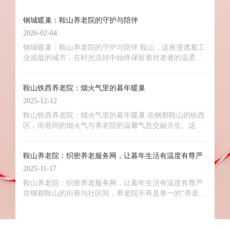
钢城暖巢：鞍山养老院的守护与陪伴
2026-02-04
钢城暖巢：鞍山养老院的守护与陪伴 鞍山，这座浸透着工
业底蕴的城市，在时光流转中始终保留着对老者的温柔。
当晨光洒向街头巷尾，分布在城市各处的鞍山养老院与鞍
山养老康复中心便苏醒过来，护理员的轻声问候、老人们
鞍山铁西养老院：烟火气里的暮年暖巢
的闲谈笑语，交织成一幅温暖的晚年生活画卷。在这里，
保障与陪伴并行，规范与温情相融，鞍山养老康复中心更
2025-12-12
以专业的康养服务，为每一位老者筑牢晚年的幸福根基。
鞍山铁西养老院：烟火气里的暮年暖巢 在钢都鞍山的铁西
区，街巷间的烟火气与养老院的温馨气息交融共生。这里
的养老院没有冰冷的围墙隔阂，更像是镶嵌在社区里的“大
家庭”，以多元的服务、专业的照护和浓厚的温情，为辖区
鞍山养老院：织密养老服务网，让暮年生活有温度有尊严
老年人编织起一张有温度的养老保障网，让暮年生活在熟
悉的环境中尽显安心与惬意。
2025-11-17
鞍山养老院：织密养老服务网，让暮年生活有温度有尊严
在钢都鞍山的街巷与社区间，养老院不再是单一的“养老场
所”，而是集生活照料、医疗护理、精神慰藉、智能保障于
一体的幸福家园。近年来，鞍山以政策为引、以创新为
翼，构建起多层次、多元化的养老服务体系，让每一位老