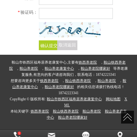
*
验证码：
确认提交
取消返回
鞍山市铁西区福寿居养老康复中心,主要有
铁西养老院
，
鞍山铁西养老
院
，
鞍山养老院
，
鞍山养老康复中心
，
鞍山养老院哪家好
等养老康
复服务,有意向的客户请咨询我们，联系电话：18742223341
想要咨询更多关于
铁西养老院
，
鞍山铁西养老院
，
鞍山养老院
，
鞍
山养老康复中心
，
鞍山养老院哪家好
的相关信息请拨打热线电话！
18742223341
CopyRight © 版权所有:
鞍山市铁西区福寿居养老康复中心
网站地图
X
ML
本站关键字:
铁西养老院
鞍山铁西养老院
鞍山养老院
鞍山养老康复
中心
鞍山养老院哪家好