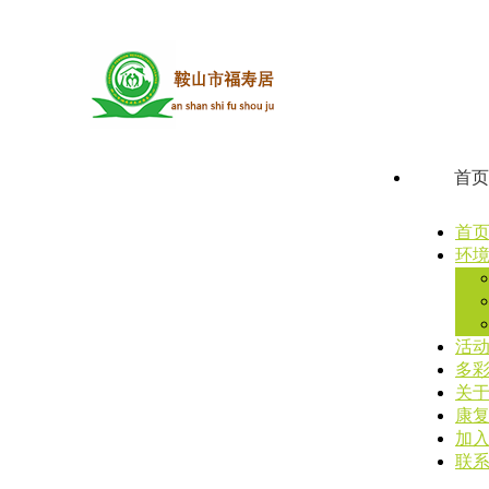
首
首
环
活
多
关
康
加
联