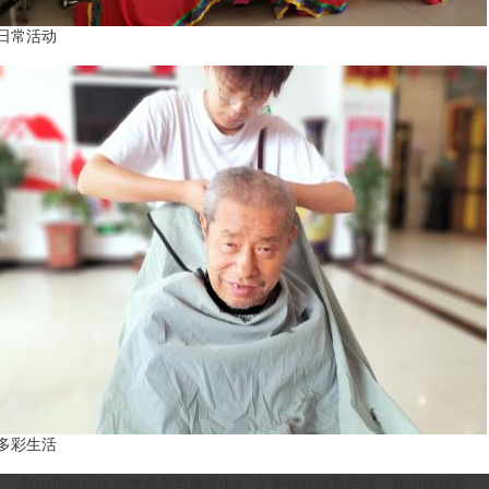
日常活动
多彩生活
鞍山市铁西区福寿居养老康复中心,主要有
铁西养老院
，
鞍山铁西养