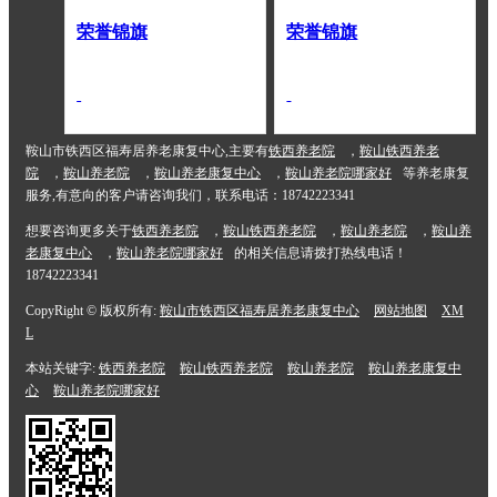
荣誉锦旗
荣誉锦旗
鞍山市铁西区福寿居养老康复中心,主要有
铁西养老院
，
鞍山铁西养老
院
，
鞍山养老院
，
鞍山养老康复中心
，
鞍山养老院哪家好
等养老康复
服务,有意向的客户请咨询我们，联系电话：18742223341
想要咨询更多关于
铁西养老院
，
鞍山铁西养老院
，
鞍山养老院
，
鞍山养
老康复中心
，
鞍山养老院哪家好
的相关信息请拨打热线电话！
18742223341
CopyRight © 版权所有:
鞍山市铁西区福寿居养老康复中心
网站地图
XM
L
本站关键字:
铁西养老院
鞍山铁西养老院
鞍山养老院
鞍山养老康复中
心
鞍山养老院哪家好